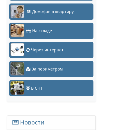
Домофон в квартиру
На складе
Через интернет
За периметром
В СНТ
Новости