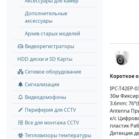
Аксессуары для камер
Дополнительные
аксессуары
Архив старых моделей
Видеорегистраторы
HDD диски и SD Карты
Сетевое оборудование
Короткое 
Сигнализация
IPC-T42EP-0
30м Фиксиро
Видеодомофоны
3.6mm: 76°(H
Периферия для CCTV
Antenna При
к/с Цифров
Все для монтажа CCTV
пластик Раб
Детекция д
Тепловизоры температуры