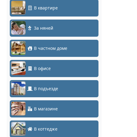
В квартире
За няней
В частном доме
В офисе
В подъезде
В магазине
В коттедже