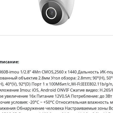
описание:
360B-imou 1/2.8” 4Мп CMOS,2560 x 1440 Дальность ИК-по
ванный объектив 2.8мм Угол обзора: 2.8mm; 90°(H), 50°(
), 40°(V), 92°(D) Порт 1 x 100Мбит/с,Wi-Fi:IEEE802.11b/g/n
ложение Imou: iOS, Android ONVIF Сжатие видео: H.265/
ое увеличение 16x Питание 12V0.5A Потребление: до 3Вт
очие условия: -20°C ~ +50°C Относительная влажность 
вижения Обнаружение человека Настраиваемые зоны В