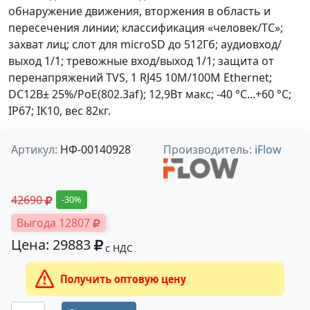
обнаружение движения, вторжения в область и
пересечения линии; классификация «человек/ТС»;
захват лиц; слот для microSD до 512Гб; аудиовход/
выход 1/1; тревожные вход/выход 1/1; защита от
перенапряжений TVS, 1 RJ45 10M/100M Ethernet;
DC12В± 25%/PoE(802.3af); 12,9Вт макс; -40 °C...+60 °C;
IP67; IK10, вес 82кг.
Артикул:
НФ-00140928
Производитель:
iFlow
42690
-30%
Выгода 12807
Цена: 29883
с НДС
Получить оптовую цену