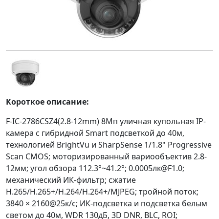
Короткое описание:
F-IC-2786CSZ4(2.8-12mm) 8Мп уличная купольная IP-
камера c гибридной Smart подсветкой до 40м,
технологией BrightVu и SharpSense 1/1.8" Progressive
Scan CMOS; моторизированный вариообъектив 2.8-
12мм; угол обзора 112.3°~41.2°; 0.0005лк@F1.0;
механический ИК-фильтр; сжатие
H.265/H.265+/H.264/H.264+/MJPEG; тройной поток;
3840 × 2160@25к/с; ИК-подсветка и подсветка белым
светом до 40м, WDR 130дБ, 3D DNR, BLC, ROI;