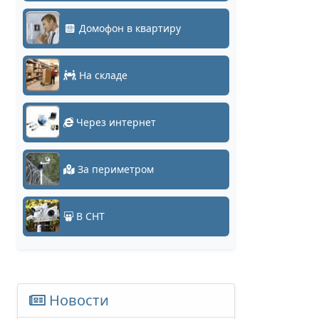
Домофон в квартиру
На складе
Через интернет
За периметром
В СНТ
Новости