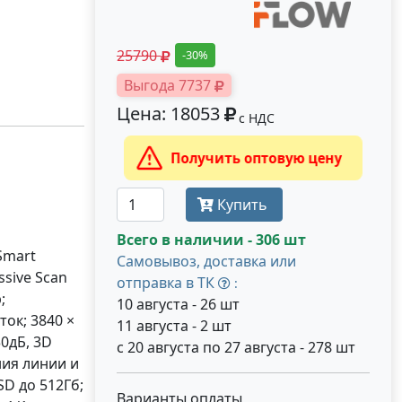
25790
-30%
Выгода 7737
Цена: 18053
с НДС
Получить оптовую цену
Купить
Всего в наличии - 306 шт
Smart
Самовывоз, доставка или
ssive Scan
отправка в ТК
:
;
10 августа - 26 шт
ток; 3840 ×
11 августа - 2 шт
0дБ, 3D
с 20 августа по 27 августа - 278 шт
ния линии и
SD до 512Гб;
Варианты оплаты