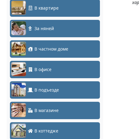
ха
В квартире
За няней
В частном доме
В офисе
В подъезде
В магазине
В коттедже