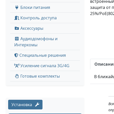
встроенный
Блоки питания
защита от п
25%/PoE(802.3
Контроль доступа
Аксессуары
Аудиодомофоны и
Интеркомы
Специальные решения
Описани
Усиление сигнала 3G/4G
Готовые комплекты
В ближай
Вс
Установка
оп