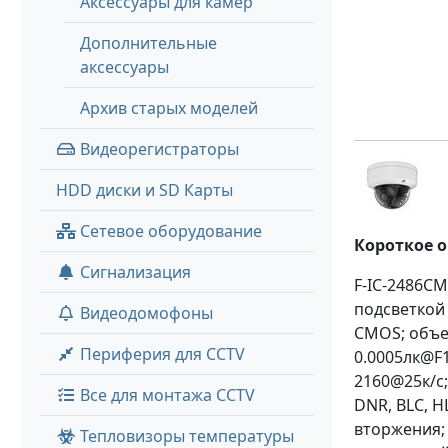
Аксессуары для камер
Дополнительные
аксессуары
Архив старых моделей
Видеорегистраторы
HDD диски и SD Карты
Сетевое оборудование
Короткое 
Сигнализация
F-IC-2486C
подсветкой 
Видеодомофоны
CMOS; объек
Периферия для CCTV
0.0005лк@F1
2160@25к/с;
Все для монтажа CCTV
DNR, BLC, 
вторжения; 
Тепловизоры температуры