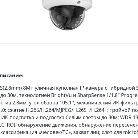
описание:
MS(2.8mm) 8Мп уличная куполная IP-камера с гибридной 
до 30м, технологией BrightVu и SharpSense 1/1.8" Progre
тив 2.8мм; угол обзора 105.1°; механический ИК-фильтр
.0; сжатие H.265/H.264/MJPEG/H.265+/H.264+; тройной по
 ИК-подсветка и подсветка белым светом до 30м; WDR 13
HLC, ROI; обнаружение движения, обнаружение пересече
классификация «человек/ТС», захват лиц; слот для micro