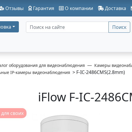
Отзывы
Гарантия
О компании
Доставка
овка
Поиск
алог оборудования для видеонаблюдения
Камеры видеонаб
> F-IC-2486CMS(2.8mm)
ьные IP-камеры видеонаблюдения
iFlow F-IC-2486
 для своих