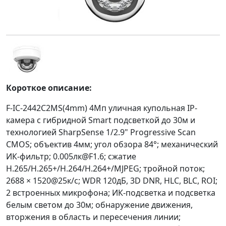
Короткое описание:
F-IC-2442C2MS(4mm) 4Мп уличная купольная IP-
камера с гибридной Smart подсветкой до 30м и
технологией SharpSense 1/2.9" Progressive Scan
CMOS; объектив 4мм; угол обзора 84°; механический
ИК-фильтр; 0.005лк@F1.6; сжатие
H.265/H.265+/H.264/H.264+/MJPEG; тройной поток;
2688 × 1520@25к/с; WDR 120дБ, 3D DNR, HLC, BLC, ROI;
2 встроенных микрофона; ИК-подсветка и подсветка
белым светом до 30м; обнаружение движения,
вторжения в область и пересечения линии;