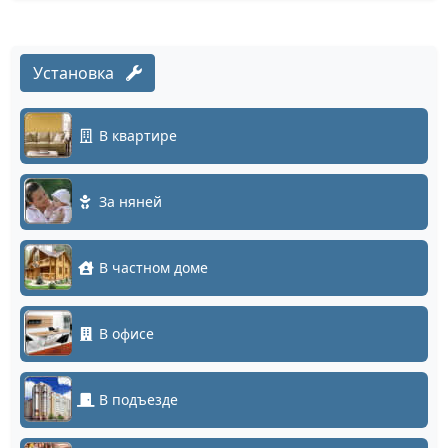
Установка
В квартире
За няней
В частном доме
В офисе
В подъезде