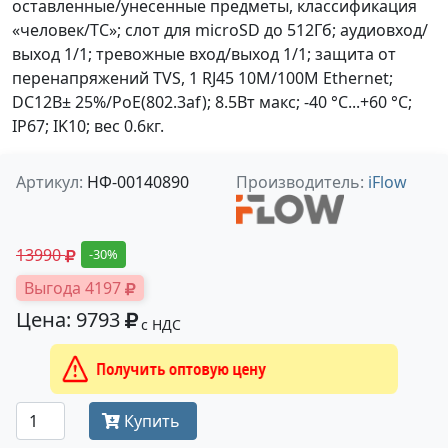
оставленные/унесенные предметы, классификация
«человек/ТС»; слот для microSD до 512Гб; аудиовход/
выход 1/1; тревожные вход/выход 1/1; защита от
перенапряжений TVS, 1 RJ45 10M/100M Ethernet;
DC12В± 25%/PoE(802.3af); 8.5Вт макс; -40 °C...+60 °C;
IP67; IK10; вес 0.6кг.
Артикул:
НФ-00140890
Производитель:
iFlow
13990
-30%
Выгода 4197
Цена: 9793
с НДС
Получить оптовую цену
Купить