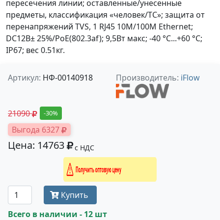
пересечения линии; оставленные/унесенные
предметы, классификация «человек/ТС»; защита от
перенапряжений TVS, 1 RJ45 10M/100M Ethernet;
DC12В± 25%/PoE(802.3af); 9,5Вт макс; -40 °C...+60 °C;
IP67; вес 0.51кг.
Артикул:
НФ-00140918
Производитель:
iFlow
21090
-30%
Выгода 6327
Цена: 14763
с НДС
Получить оптовую цену
Купить
Всего в наличии - 12 шт