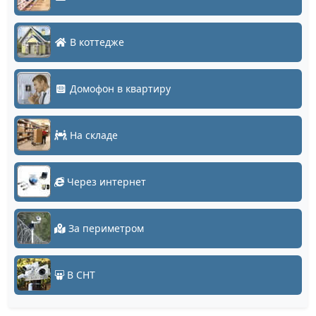
В коттедже
Домофон в квартиру
На складе
Через интернет
За периметром
В СНТ