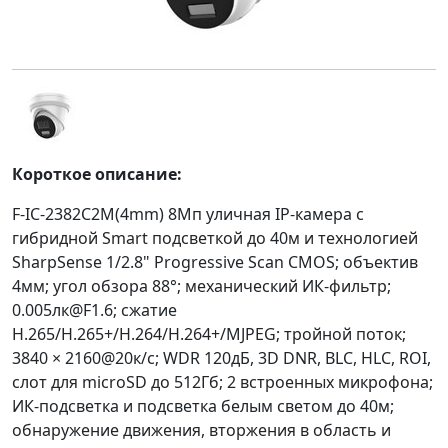
Короткое описание:
F-IC-2382C2M(4mm) 8Мп уличная IP-камера с
гибридной Smart подсветкой до 40м и технологией
SharpSense 1/2.8" Progressive Scan CMOS; объектив
4мм; угол обзора 88°; механический ИК-фильтр;
0.005лк@F1.6; сжатие
H.265/H.265+/H.264/H.264+/MJPEG; тройной поток;
3840 × 2160@20к/с; WDR 120дБ, 3D DNR, BLC, HLC, ROI,
слот для microSD до 512Гб; 2 встроенных микрофона;
ИК-подсветка и подсветка белым светом до 40м;
обнаружение движения, вторжения в область и