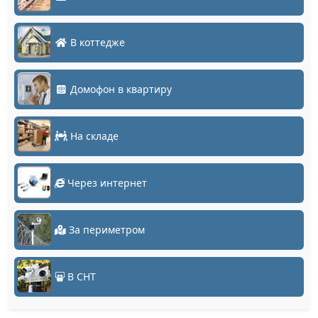
В коттедже
Домофон в квартиру
На складе
Через интернет
За периметром
В СНТ