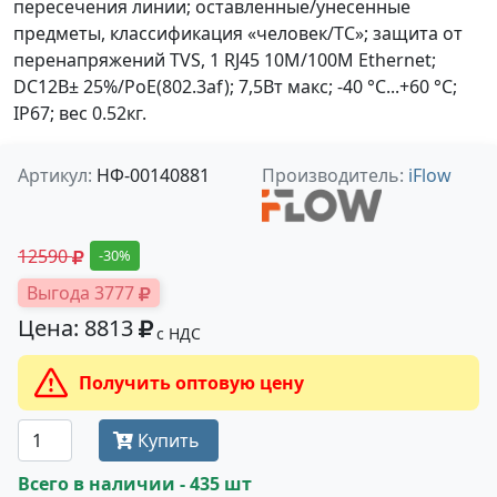
пересечения линии; оставленные/унесенные
предметы, классификация «человек/ТС»; защита от
перенапряжений TVS, 1 RJ45 10M/100M Ethernet;
DC12В± 25%/PoE(802.3af); 7,5Вт макс; -40 °C...+60 °C;
IP67; вес 0.52кг.
Артикул:
НФ-00140881
Производитель:
iFlow
12590
-30%
Выгода 3777
Цена: 8813
с НДС
Получить оптовую цену
Купить
Всего в наличии - 435 шт