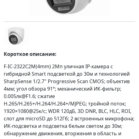
Короткое описание:
F-IC-2322C2M(4mm) 2Мп уличная IP-камера с
гибридной Smart подсветкой до 30м и технологией
SharpSense 1/2.7" Progressive Scan CMOS; объектив
4мм; угол обзора 91°; механический ИК-фильтр;
0.005лк@F1.6; сжатие
H.265/H.265+/H.264/H.264+/MJPEG; тройной поток;
1920×1080@25к/с; WDR 120дБ, 3D DNR, BLC, HLC, ROI,
слот для microSD до 512Гб; 2 встроенных микрофона;
ИК-подсветка и подсветка белым светом до 30м;
обнаружение движения, вторжения в область и