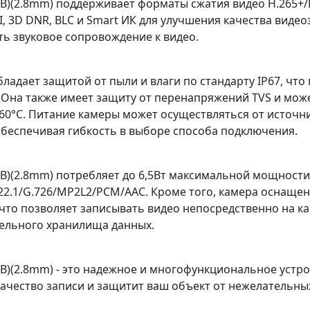
(B)(2.8mm) поддерживает форматы сжатия видео H.265+/
I, 3D DNR, BLC и Smart ИК для улучшения качества вид
ть звуковое сопровождение к видео.
ладает защитой от пыли и влаги по стандарту IP67, чт
. Она также имеет защиту от перенапряжений TVS и мож
+60°C. Питание камеры может осуществляться от источни
 обеспечивая гибкость в выборе способа подключения.
(B)(2.8mm) потребляет до 6,5Вт максимальной мощност
722.1/G.726/MP2L2/PCM/AAC. Кроме того, камера оснаще
 что позволяет записывать видео непосредственно на 
ельного хранилища данных.
(B)(2.8mm) - это надежное и многофункциональное устр
качество записи и защитит ваш объект от нежелательны