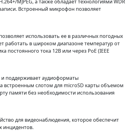
H.264+/MJPEG, а также обладает технологиями WDR
еозаписи. Встроенный микрофон позволяет
о позволяет использовать ее в различных погодных
ет работать в широком диапазоне температур от
ка постоянного тока 12В или через PoE (IEEE
и и поддерживает аудиоформаты
на встроенным слотом для microSD карты объемом
карту памяти без необходимости использования
ойство для видеонаблюдения, которое обеспечит
х инцидентов.