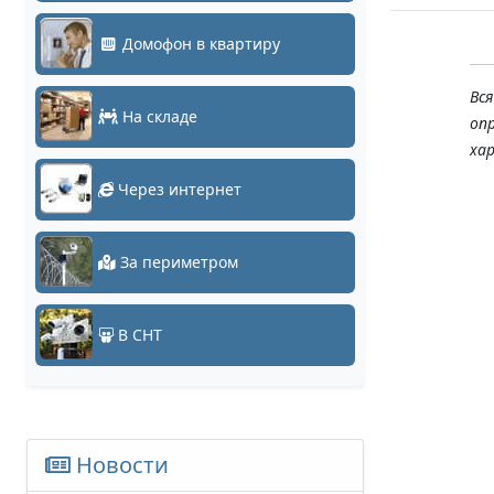
Домофон в квартиру
Вс
На складе
оп
ха
Через интернет
За периметром
В СНТ
Новости