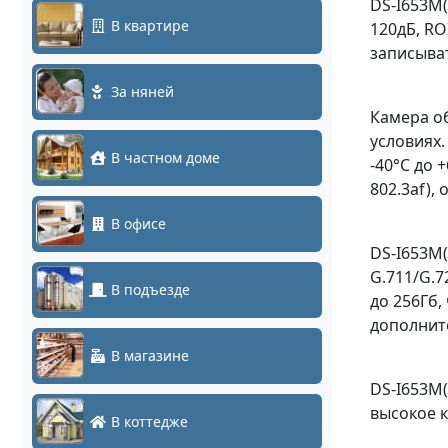
DS-I653M
В квартире
120дБ, RO
записыва
За няней
Камера об
условиях
В частном доме
-40°C до 
802.3af),
В офисе
DS-I653M
G.711/G.
В подъезде
до 256Гб,
дополнит
В магазине
DS-I653M
высокое 
В коттедже