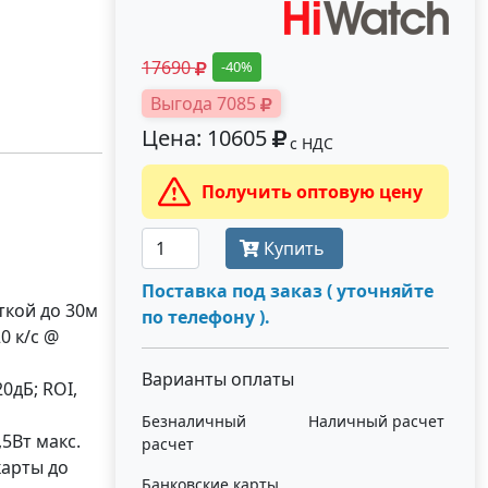
17690
-40%
Выгода 7085
Цена: 10605
с НДС
Получить оптовую цену
Купить
Поставка под заказ ( уточняйте
ткой до 30м
по телефону ).
0 к/с @
Варианты оплаты
0дБ; ROI,
Безналичный
Наличный расчет
,5Вт макс.
расчет
карты до
Банковские карты