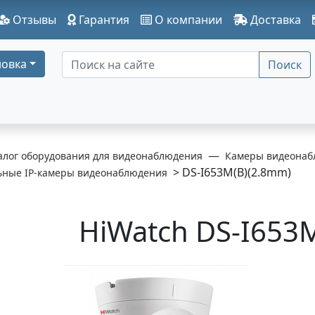
Отзывы
Гарантия
О компании
Доставка
овка
Поиск
алог оборудования для видеонаблюдения
Камеры видеонаб
> DS-I653M(B)(2.8mm)
ьные IP-камеры видеонаблюдения
HiWatch DS-I653