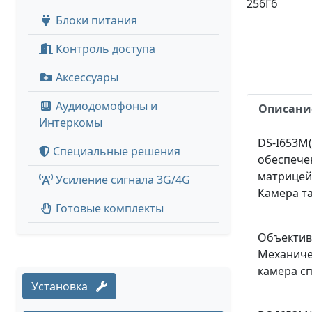
256Гб
Блоки питания
Контроль доступа
Аксессуары
Аудиодомофоны и
Описани
Интеркомы
DS-I653M(
Специальные решения
обеспечен
матрицей,
Усиление сигнала 3G/4G
Камера т
Готовые комплекты
Объектив 
Механичес
камера сп
Установка