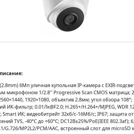
описание:
(2.8mm) 6Мп уличная купольная IP-камера с EXIR-подсве
м микрофоном 1/2.8'' Progressive Scan CMOS матрица; 2
2560×1440, 1920×1080, объектив 2.8мм; угол обзора 108°;
й ИК-фильтр; 0.01Лк@F2.0; H.265+/H.264+/MJPEG, WDR 12
; Smart ИК; видеобитрейт 32кб/с-16Мб/с; IP67; защита от
ний TVS, -40°C до +60°C; DC12В±25%/PoE(IEEE 802.3af); 6
.1/G.726/MP2L2/PCM/AAC, встроенный слот для microSD 