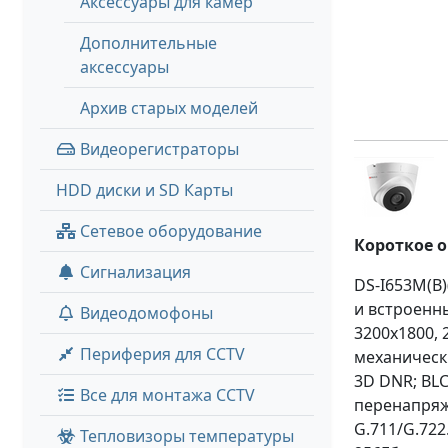
Аксессуары для камер
Дополнительные
аксессуары
Архив старых моделей
Видеорегистраторы
HDD диски и SD Карты
Сетевое оборудование
Короткое 
Сигнализация
DS-I653M(B)
и встроенны
Видеодомофоны
3200x1800, 
Периферия для CCTV
механически
3D DNR; BLC
Все для монтажа CCTV
перенапряже
G.711/G.722
Тепловизоры температуры