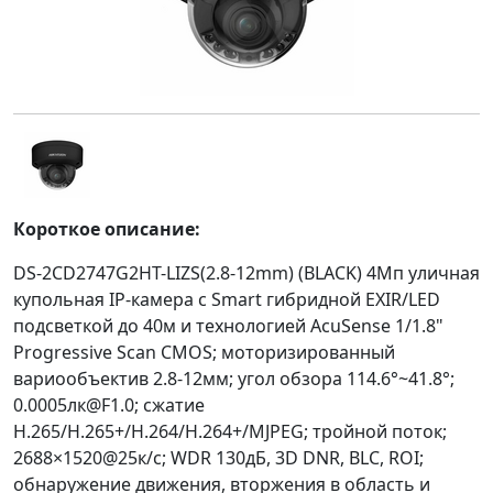
Короткое описание:
DS-2CD2747G2HT-LIZS(2.8-12mm) (BLACK) 4Мп уличная
купольная IP-камера c Smart гибридной EXIR/LED
подсветкой до 40м и технологией AcuSense 1/1.8"
Progressive Scan CMOS; моторизированный
вариообъектив 2.8-12мм; угол обзора 114.6°~41.8°;
0.0005лк@F1.0; сжатие
H.265/H.265+/H.264/H.264+/MJPEG; тройной поток;
2688×1520@25к/с; WDR 130дБ, 3D DNR, BLC, ROI;
обнаружение движения, вторжения в область и