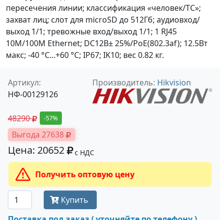
пересечения линии; классификация «человек/ТС»;
захват лиц; слот для microSD до 512Гб; аудиовход/
выход 1/1; тревожные вход/выход 1/1; 1 RJ45
10M/100M Ethernet; DC12В± 25%/PoE(802.3af); 12.5Вт
макс; -40 °C...+60 °C; IP67; IK10; вес 0.82 кг.
Артикул:
Производитель:
Hikvision
НФ-00129126
48290
-57%
Выгода 27638
Цена: 20652
с НДС
Получить оптовую цену
Купить
Поставка под заказ ( уточняйте по телефону ).