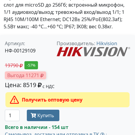
слот для microSD до 256Гб; встроенный микрофон,
1/1 аудиовход/выход; тревожный вход/выход 1/1; 1
RJ45 10M/100M Ethernet; DC12В± 25%/PoE(802.3af);
5.5Вт макс; -40 °C...+60 °C; IP67; IK08; вес 0.38кг.
Артикул:
Производитель:
Hikvision
НФ-00129109
19790
-57%
Выгода 11271
Цена: 8519
с НДС
Получить оптовую цену
Купить
Всего в наличии - 154 шт
Самовывоз, доставка или отправка в ТК
: