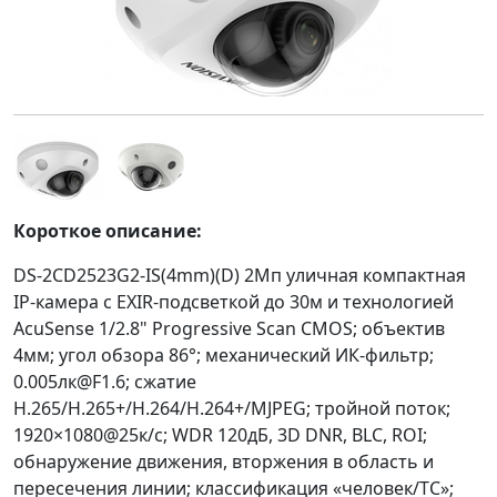
Короткое описание:
DS-2CD2523G2-IS(4mm)(D) 2Мп уличная компактная
IP-камера с EXIR-подсветкой до 30м и технологией
AcuSense 1/2.8" Progressive Scan CMOS; объектив
4мм; угол обзора 86°; механический ИК-фильтр;
0.005лк@F1.6; сжатие
H.265/H.265+/H.264/H.264+/MJPEG; тройной поток;
1920×1080@25к/с; WDR 120дБ, 3D DNR, BLC, ROI;
обнаружение движения, вторжения в область и
пересечения линии; классификация «человек/ТС»;