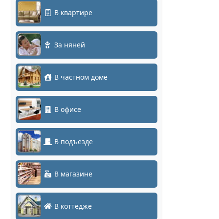
В квартире
За няней
В частном доме
В офисе
В подъезде
В магазине
В коттедже