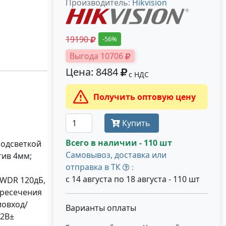
Производитель:
Hikvision
19190
-56%
Выгода 10706
Цена: 8484
с НДС
Получить оптовую цену
Купить
Всего в наличии - 110 шт
подсветкой
Самовывоз, доставка или
тив 4мм;
отправка в ТК
:
с 14 августа по 18 августа - 110 шт
 WDR 120дБ,
ересечения
иовход/
Варианты оплаты
12В±