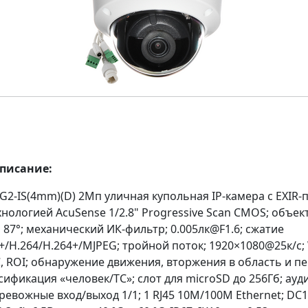
описание:
G2-IS(4mm)(D) 2Мп уличная купольная IP-камера с EXIR-
хнологией AcuSense 1/2.8" Progressive Scan CMOS; объек
 87°; механический ИК-фильтр; 0.005лк@F1.6; сжатие
+/H.264/H.264+/MJPEG; тройной поток; 1920×1080@25к/с;
C, ROI; обнаружение движения, вторжения в область и п
сификация «человек/ТС»; слот для microSD до 256Гб; ауд
тревожные вход/выход 1/1; 1 RJ45 10M/100M Ethernet; DC