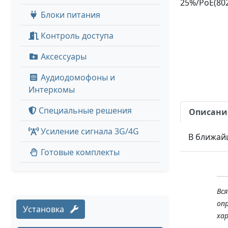
25%/PoE(802.3
Блоки питания
Контроль доступа
Аксессуары
Аудиодомофоны и
Интеркомы
Специальные решения
Описани
Усиление сигнала 3G/4G
В ближай
Готовые комплекты
Вс
оп
Установка
ха