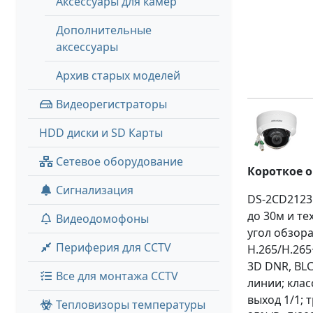
Аксессуары для камер
Дополнительные
аксессуары
Архив старых моделей
Видеорегистраторы
HDD диски и SD Карты
Сетевое оборудование
Короткое 
Сигнализация
DS-2CD2123
до 30м и те
Видеодомофоны
угол обзора
Периферия для CCTV
H.265/H.265
3D DNR, BL
Все для монтажа CCTV
линии; клас
выход 1/1; 
Тепловизоры температуры