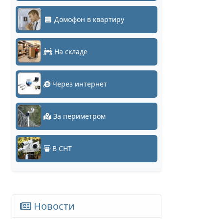
Домофон в квартиру
На складе
Через интернет
За периметром
В СНТ
Новости