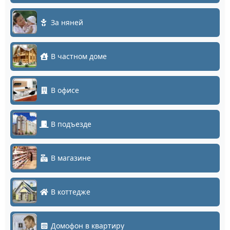
За няней
В частном доме
В офисе
В подъезде
В магазине
В коттедже
Домофон в квартиру