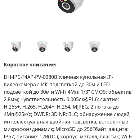
Короткое описание:
DH-IPC-T4AP-PV-0280B Уличная купольная IP-
видеокамера с ИК-подсветкой до 30м и LED-
подсветкой до 30м и Wi-Fi 4Мп; 1/3” CMOS; объектив
2.8мм; чувствительность 0.005лк@F1.6; сжатие:
H.265+, H.265, H.264+, H.264, MJPEG; 2 потока до
4Мп@25к/с; DWDR; 3D NR; BLC; обнаружение людей;
интеллектуальная двойная подсветка; встроенные
микрофон+динамик; MicroSD до 256Гбайт; защита:
IP67; питание: 12В(DC); корпус: металл, пластик; Wi-Fi