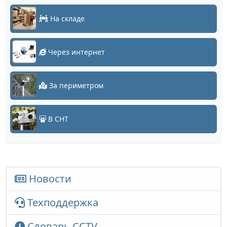
На складе
Через интернет
За периметром
В СНТ
Новости
Техподдержка
Словарь CCTV