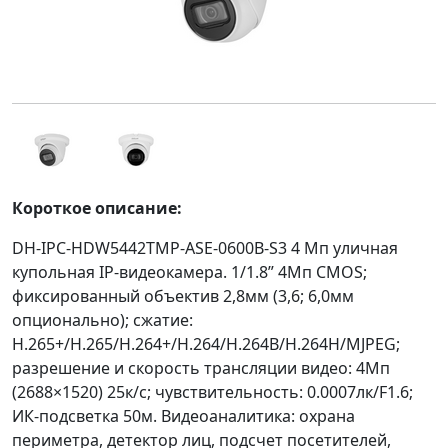
Короткое описание:
DH-IPC-HDW5442TMP-ASE-0600B-S3 4 Mп уличная
купольная IP-видеокамера. 1/1.8” 4Мп CMOS;
фиксированный объектив 2,8мм (3,6; 6,0мм
опционально); сжатие:
H.265+/H.265/H.264+/H.264/H.264B/H.264H/MJPEG;
разрешение и скорость трансляции видео: 4Мп
(2688×1520) 25к/с; чувствительность: 0.0007лк/F1.6;
ИК-подсветка 50м. Видеоаналитика: охрана
периметра, детектор лиц, подсчет посетителей,