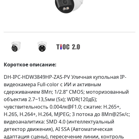
Короткое описание:
DH-IPC-HDW3849HP-ZAS-PV Уличная купольная IP-
видеокамера Full-color с ИИ и активным
сдерживанием 8Мп; 1/2.8” CMOS; моторизованный
объектив 2.7~13,5мм (5x); WDR(120дБ);
чувствительность 0.004лк@F1.0; сжатие: H.265+,
H.265, H.264+, H.264, MJPEG; 3 потока до 8Мп@25к/с;
видеоаналитика: SMD 4.0 (интеллектуальный
детектор движения), AI SSA (Автоматическая
адаптация сцены), пересечение линии, контроль