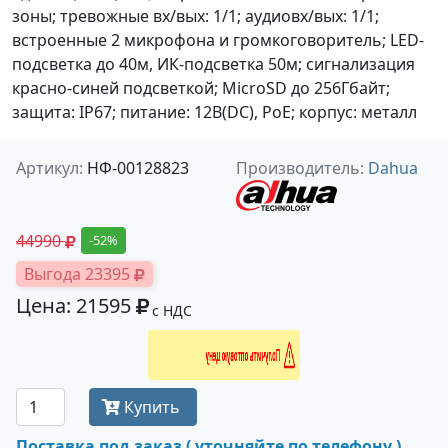
зоны; тревожные вх/вых: 1/1; аудиовх/вых: 1/1;
встроенные 2 микрофона и громкоговоритель; LED-
подсветка до 40м, ИК-подсветка 50м; сигнализация
красно-синей подсветкой; MicroSD до 256Гбайт;
защита: IP67; питание: 12В(DC), PoE; корпус: металл
Артикул:
НФ-00128823
Производитель:
Dahua
44990
-52%
Выгода 23395
Цена: 21595
с НДС
Получить оптовую цену
Купить
Поставка под заказ ( уточняйте по телефону ).