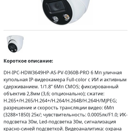
Короткое описание:
DH-IPC-HDW3649HP-AS-PV-0360B-PRO 6 Mп уличная
купольная IP-видеокамера Full-color с ИИ и активным
сдерживанием. 1/1.8” 6Мп CMOS; фиксированный
объектив 2,8мм (3,6; опционально); сжатие:
H.265+/H.265/H.264+/H.264/H.264B/H.264H/MJPEG;
разрешение и скорость трансляции видео: 6Мп
(3288×1850) 25к/; чувствительность: 0.0005лк/F1.0; ИК-
подсветка 30м, Led-подсветка 30м, сигнализация
красно-синей подсветкой. Видеоаналитика: охрана