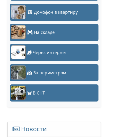
Домофон в квартиру
На складе
Через интернет
За периметром
В СНТ
Новости