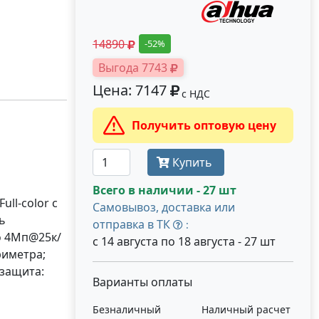
14890
-52%
Выгода 7743
Цена: 7147
с НДС
Получить оптовую цену
Купить
Всего в наличии - 27 шт
ll-color с
Самовывоз, доставка или
ь
отправка в ТК
:
до 4Мп@25к/
с 14 августа по 18 августа - 27 шт
риметра;
 защита:
Варианты оплаты
Безналичный
Наличный расчет