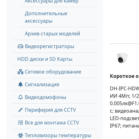
Аксессуары для камер
Дополнительные
аксессуары
Архив старых моделей
Видеорегистраторы
HDD диски и SD Карты
Сетевое оборудование
Короткое 
Сигнализация
DH-IPC-HDW2
ИИ 4Мп; 1/2
Видеодомофоны
0.005лк@F1.
Периферия для CCTV
с; видеоана
LED-подсвет
Все для монтажа CCTV
IP67; питан
Тепловизоры температуры