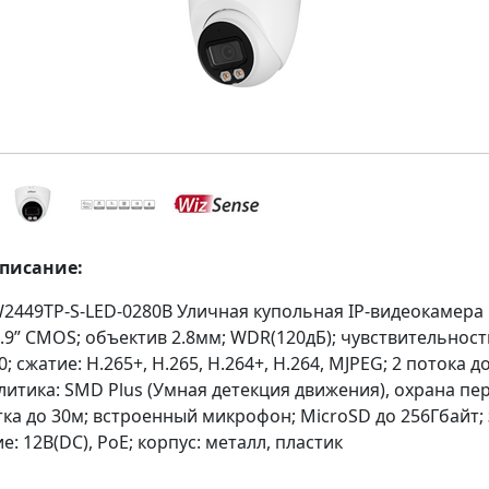
описание:
449TP-S-LED-0280B Уличная купольная IP-видеокамера Fu
.9” CMOS; объектив 2.8мм; WDR(120дБ); чувствительност
0; сжатие: H.265+, H.265, H.264+, H.264, MJPEG; 2 потока 
литика: SMD Plus (Умная детекция движения), охрана пе
ка до 30м; встроенный микрофон; MicroSD до 256Гбайт;
ие: 12В(DC), PoE; корпус: металл, пластик