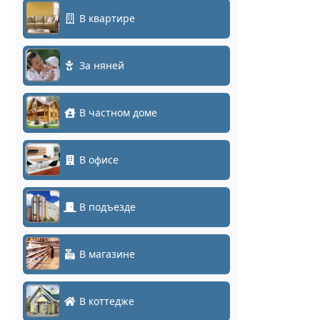
В квартире
За няней
В частном доме
В офисе
В подъезде
В магазине
В коттедже