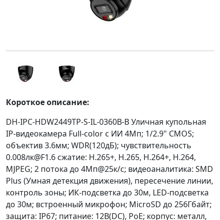
Короткое описание:
DH-IPC-HDW2449TP-S-IL-0360B-B Уличная купольная
IP-видеокамера Full-color с ИИ 4Мп; 1/2.9" CMOS;
объектив 3.6мм; WDR(120дБ); чувствительность
0.008лк@F1.6 сжатие: H.265+, H.265, H.264+, H.264,
MJPEG; 2 потока до 4Мп@25к/с; видеоаналитика: SMD
Plus (Умная детекция движения), пересечение линии,
контроль зоны; ИК-подсветка до 30м, LED-подсветка
до 30м; встроенный микрофон; MicroSD до 256Гбайт;
защита: IP67; питание: 12В(DC), PoE; корпус: металл,