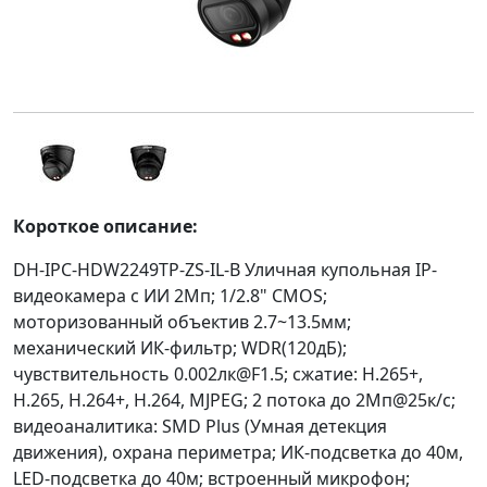
Короткое описание:
DH-IPC-HDW2249TP-ZS-IL-B Уличная купольная IP-
видеокамера с ИИ 2Мп; 1/2.8" CMOS;
моторизованный объектив 2.7~13.5мм;
механический ИК-фильтр; WDR(120дБ);
чувствительность 0.002лк@F1.5; сжатие: H.265+,
H.265, H.264+, H.264, MJPEG; 2 потока до 2Мп@25к/с;
видеоаналитика: SMD Plus (Умная детекция
движения), охрана периметра; ИК-подсветка до 40м,
LED-подсветка до 40м; встроенный микрофон;