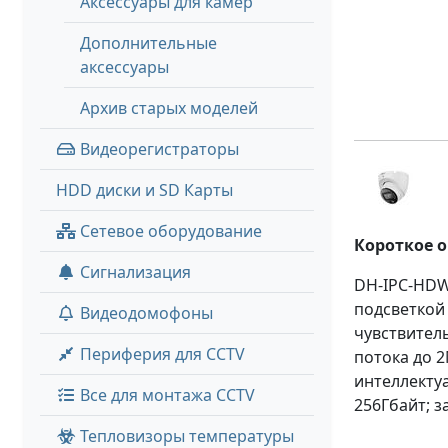
Аксессуары для камер
Дополнительные
аксессуары
Архив старых моделей
Видеорегистраторы
HDD диски и SD Карты
Сетевое оборудование
Короткое 
Сигнализация
DH-IPC-HDW1
подсветкой 
Видеодомофоны
чувствитель
Периферия для CCTV
потока до 2
интеллекту
Все для монтажа CCTV
256Гбайт; з
Тепловизоры температуры