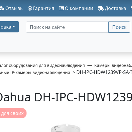
Отзывы
Гарантия
О компании
Доставка
овка
Поиск
алог оборудования для видеонаблюдения
Камеры видеонаб
> DH-IPC-HDW1239VP-SA-I
ьные IP-камеры видеонаблюдения
Dahua DH-IPC-HDW1239V
 для своих