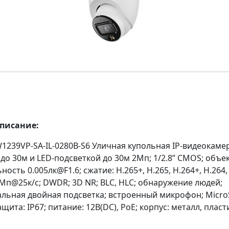
описание:
239VP-SA-IL-0280B-S6 Уличная купольная IP-видеокамер
до 30м и LED-подсветкой до 30м 2Мп; 1/2.8” CMOS; объек
ность 0.005лк@F1.6; сжатие: H.265+, H.265, H.264+, H.264,
Мп@25к/с; DWDR; 3D NR; BLC, HLC; обнаружение людей;
альная двойная подсветка; встроенный микрофон; Micro
ащита: IP67; питание: 12В(DC), PoE; корпус: металл, пласт