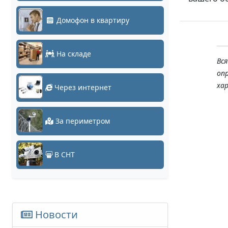
Домофон в квартиру
На складе
Вс
оп
ха
Через интернет
За периметром
В СНТ
Новости