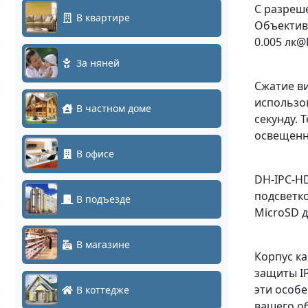
С разреше
В квартире
Объектив
0.005 лк@
За няней
Сжатие ви
использов
В частном доме
секунду. 
освещенн
В офисе
DH-IPC-H
подсветк
В подъезде
MicroSD д
В магазине
Корпус ка
защиты IP
эти особ
В коттедже
вашего о