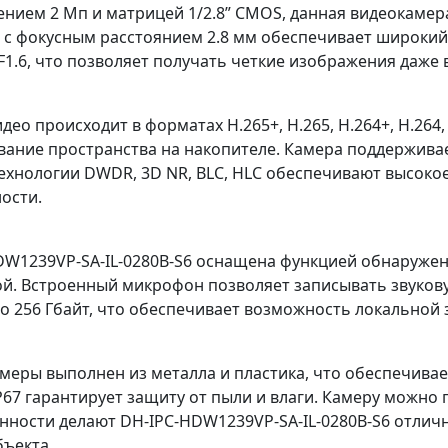
нием 2 Мп и матрицей 1/2.8” CMOS, данная видеокамера
 с фокусным расстоянием 2.8 мм обеспечивает широкий 
F1.6, что позволяет получать четкие изображения даже 
део происходит в форматах H.265+, H.265, H.264+, H.26
ание пространства на накопителе. Камера поддерживает
Технологии DWDR, 3D NR, BLC, HLC обеспечивают высоко
ости.
DW1239VP-SA-IL-0280B-S6 оснащена функцией обнаружен
ой. Встроенный микрофон позволяет записывать звуков
о 256 Гбайт, что обеспечивает возможность локальной 
меры выполнен из металла и пластика, что обеспечива
67 гарантирует защиту от пыли и влаги. Камеру можно пи
енности делают DH-IPC-HDW1239VP-SA-IL-0280B-S6 отли
бъекта.