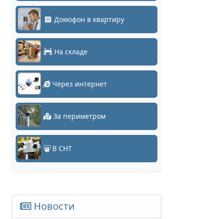
Домофон в квартиру
На складе
Через интернет
За периметром
В СНТ
Новости