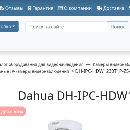
Отзывы
Гарантия
О компании
Доставка
овка
Поиск
алог оборудования для видеонаблюдения
Камеры видеонаб
> DH-IPC-HDW1230T1P-ZS
ьные IP-камеры видеонаблюдения
Dahua DH-IPC-HDW1
 для своих