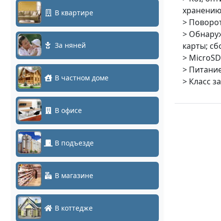
хранению
В квартире
> Поворот
> Обнаруж
За няней
карты; сб
> MicroSD
> Питание
В частном доме
> Класс з
В офисе
В подъезде
В магазине
В коттедже