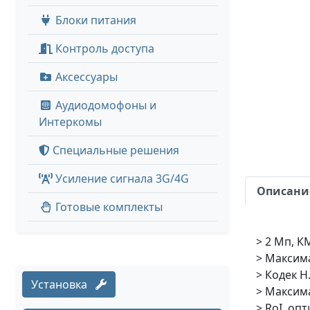
Блоки питания
Контроль доступа
Аксессуары
Аудиодомофоны и
Интеркомы
Специальные решения
Усиление сигнала 3G/4G
Описани
Готовые комплекты
> 2 Мп, К
> Максима
> Кодек H
Установка
> Максим
> RoI, оп