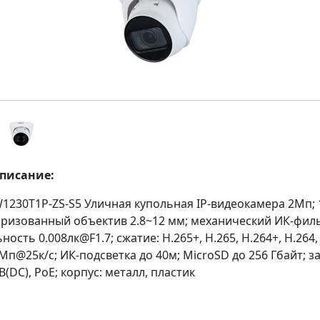
описание:
1230T1P-ZS-S5 Уличная купольная IP-видеокамера 2Мп; 1
ризованный объектив 2.8~12 мм; механический ИК-филь
ность 0.008лк@F1.7; сжатие: H.265+, H.265, H.264+, H.264,
Мп@25к/с; ИК-подсветка до 40м; MicroSD до 256 Гбайт; за
В(DC), PoE; корпус: металл, пластик