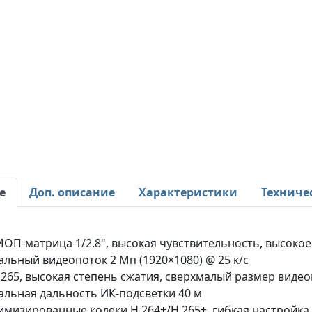
е
Доп. описание
Характеристики
Техниче
МОП-матрица 1/2.8", высокая чувствительность, высоко
льный видеопоток 2 Мп (1920×1080) @ 25 к/с
.265, высокая степень сжатия, сверхмалый размер виде
альная дальность ИК-подсветки 40 м
тимизированные кодеки H.264+/H.265+, гибкая настройк