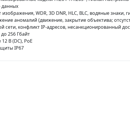
 данных
 изображения, WDR, 3D DNR, HLC, BLC, водяные знаки, 
ение аномалий (движение, закрытие объектива; отсутст
ой сети, конфликт IP-адресов, несанкционированный дос
 до 256 Гбайт
 12 В (DC), PoE
ащиты IP67