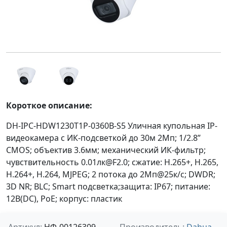
Короткое описание:
DH-IPC-HDW1230T1P-0360B-S5 Уличная купольная IP-
видеокамера с ИК-подсветкой до 30м 2Мп; 1/2.8”
CMOS; объектив 3.6мм; механический ИК-фильтр;
чувствительность 0.01лк@F2.0; сжатие: H.265+, H.265,
H.264+, H.264, MJPEG; 2 потока до 2Мп@25к/с; DWDR;
3D NR; BLC; Smart подсветка;защита: IP67; питание:
12В(DC), PoE; корпус: пластик