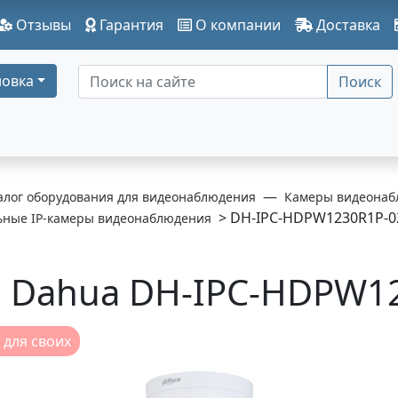
Отзывы
Гарантия
О компании
Доставка
овка
Поиск
алог оборудования для видеонаблюдения
Камеры видеонаб
> DH-IPC-HDPW1230R1P-0
ьные IP-камеры видеонаблюдения
Dahua DH-IPC-HDPW12
 для своих