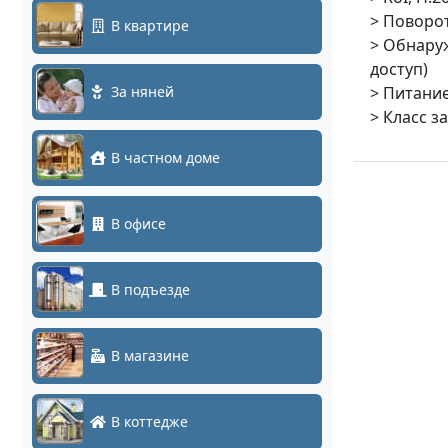
> Поворот
В квартире
> Обнару
доступ)
За няней
> Питание
> Класс з
В частном доме
В офисе
В подъезде
В магазине
В коттедже