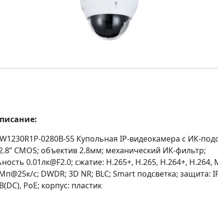
описание:
W1230R1P-0280B-S5 Купольная IP-видеокамера с ИК-под
2.8” CMOS; объектив 2.8мм; механический ИК-фильтр;
ность 0.01лк@F2.0; сжатие: H.265+, H.265, H.264+, H.264, 
Мп@25к/с; DWDR; 3D NR; BLC; Smart подсветка; защита: I
В(DC), PoE; корпус: пластик