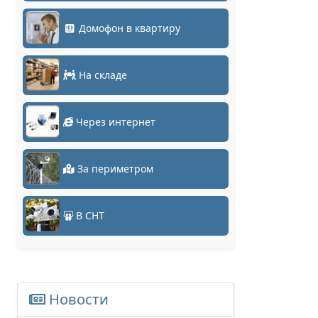
Домофон в квартиру
На складе
Через интернет
За периметром
В СНТ
Новости