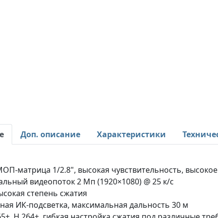
е
Доп. описание
Характеристики
Техниче
МОП-матрица 1/2.8", высокая чувствительность, высоко
льный видеопоток 2 Мп (1920×1080) @ 25 к/с
высокая степень сжатия
ная ИК-подсветка, максимальная дальность 30 м
265+, H.264+, гибкая настройка сжатия под различные т