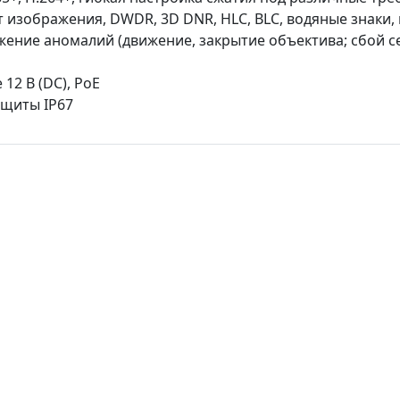
 изображения, DWDR, 3D DNR, HLC, BLC, водяные знаки
жение аномалий (движение, закрытие объектива; сбой с
 12 В (DC), PoE
ащиты IP67