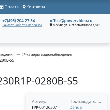
Оплата
Контакты
+7(495) 204-27-54
office@powervideo.ru
Заказать обратный звонок
Москва ул. Островитянова д.5к3
людения
IP-камеры видеонаблюдения
280B-S5
30R1P-0280B-S5
Артикул:
Производитель:
НФ-00126307
Dahua