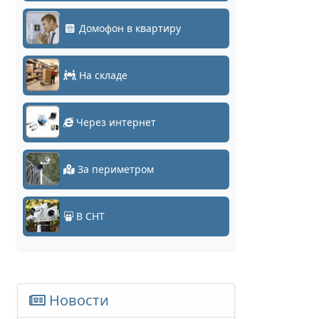
Домофон в квартиру
На складе
Через интернет
За периметром
В СНТ
Новости