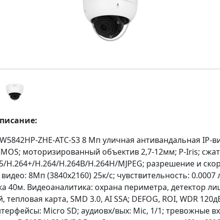
описание:
W5842HP-ZHE-ATC-S3 8 Mп уличная антивандальная IP-в
CMOS; моторизированный объектив 2,7-12мм; P-Iris; сжат
5/H.264+/H.264/H.264B/H.264H/MJPEG; разрешение и ско
видео: 8Мп (3840х2160) 25к/с; чувствительность: 0.0007 л
а 40м. Видеоаналитика: охрана периметра, детектор лиц
, тепловая карта, SMD 3.0, AI SSA; DEFOG, ROI, WDR 120д
нтерфейсы: Micro SD; аудиовх/вых: Mic, 1/1; тревожные вх/