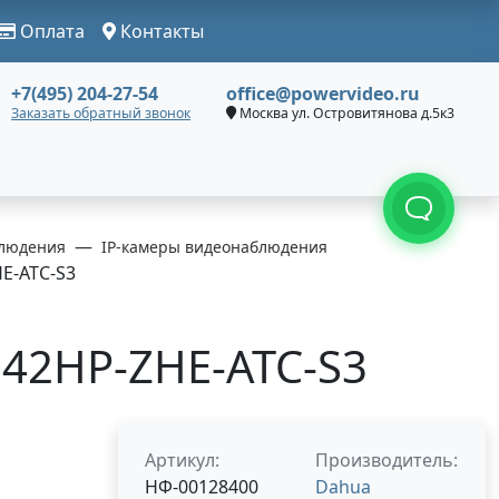
Оплата
Контакты
+7(495) 204-27-54
office@powervideo.ru
Заказать обратный звонок
Москва ул. Островитянова д.5к3
людения
IP-камеры видеонаблюдения
E-ATC-S3
42HP-ZHE-ATC-S3
Артикул:
Производитель:
НФ-00128400
Dahua