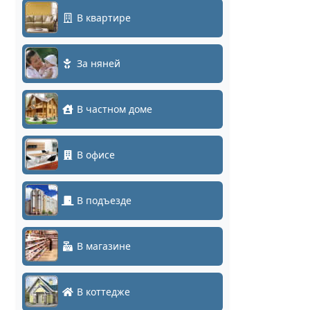
В квартире
За няней
В частном доме
В офисе
В подъезде
В магазине
В коттедже