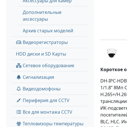
Аксессуары для камер
Дополнительные
аксессуары
Архив старых моделей
Видеорегистраторы
HDD диски и SD Карты
Сетевое оборудование
Короткое 
Сигнализация
DH-IPC-HDB
1/1.8” 8Мп 
Видеодомофоны
H.265+/H.26
Периферия для CCTV
трансляции 
ИК-подсветк
Все для монтажа CCTV
посетителей
BLC, HLC. И
Тепловизоры температуры