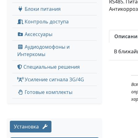
RS485. Пита
Блоки питания
Антикорроз
Контроль доступа
Аксессуары
Описани
Аудиодомофоны и
В ближай
Интеркомы
Специальные решения
Усиление сигнала 3G/4G
Вс
Готовые комплекты
оп
ха
Установка