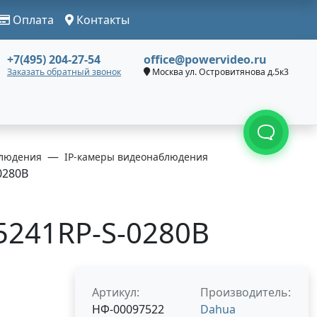
Оплата
Контакты
+7(495) 204-27-54
office@powervideo.ru
Заказать обратный звонок
Москва ул. Островитянова д.5к3
людения
IP-камеры видеонаблюдения
0280B
241RP-S-0280B
Артикул:
Производитель:
НФ-00097522
Dahua