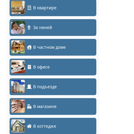
В квартире
За няней
В частном доме
В офисе
В подъезде
В магазине
В коттедже