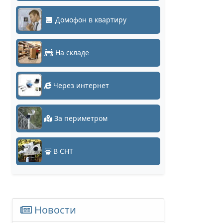
Домофон в квартиру
На складе
Через интернет
За периметром
В СНТ
Новости