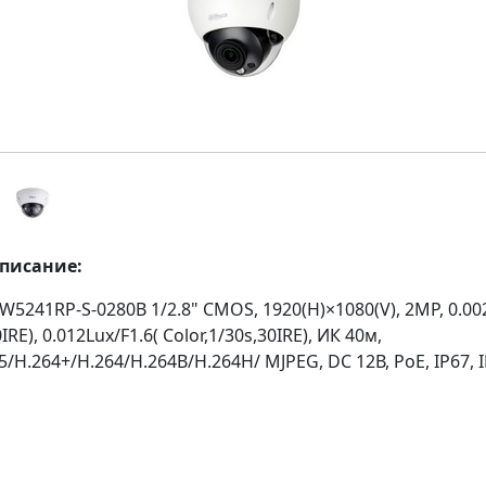
описание:
5241RP-S-0280B 1/2.8" CMOS, 1920(H)×1080(V), 2MP, 0.002
0IRE), 0.012Lux/F1.6( Color,1/30s,30IRE), ИК 40м,
5/H.264+/H.264/H.264B/H.264H/ MJPEG, DC 12В, PoE, IP67, 