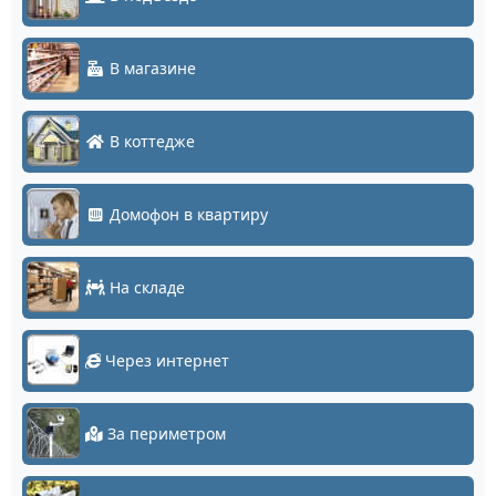
В магазине
В коттедже
Домофон в квартиру
На складе
Через интернет
За периметром