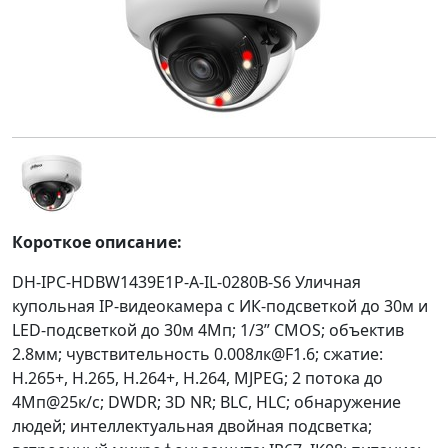
Короткое описание:
DH-IPC-HDBW1439E1P-A-IL-0280B-S6 Уличная
купольная IP-видеокамера с ИК-подсветкой до 30м и
LED-подсветкой до 30м 4Мп; 1/3” CMOS; объектив
2.8мм; чувствительность 0.008лк@F1.6; сжатие:
H.265+, H.265, H.264+, H.264, MJPEG; 2 потока до
4Мп@25к/с; DWDR; 3D NR; BLC, HLC; обнаружение
людей; интеллектуальная двойная подсветка;