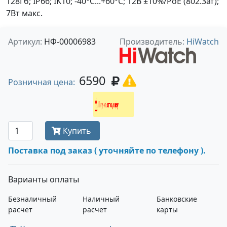
128Гб; IP66; IK10; -40°C...+60°C; 12В ±10%/PoE (802.3af);
7Вт макс.
Артикул:
НФ-00006983
Производитель:
HiWatch
6590
Розничная цена:
Получить оптовую цену
Купить
Поставка под заказ ( уточняйте по телефону ).
Варианты оплаты
Безналичный
Наличный
Банковские
расчет
расчет
карты