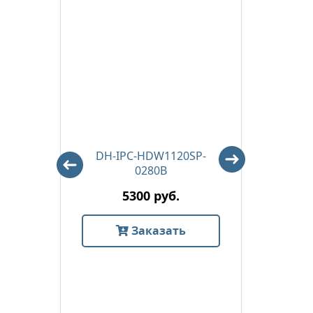
m)
DH-IPC-HDW1120SP-
DH-
0280B
5300 руб.
Заказать