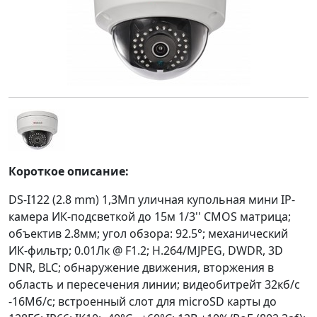
Короткое описание:
DS-I122 (2.8 mm) 1,3Мп уличная купольная мини IP-
камера ИК-подсветкой до 15м 1/3'' CMOS матрица;
объектив 2.8мм; угол обзора: 92.5°; механический
ИК-фильтр; 0.01Лк @ F1.2; H.264/MJPEG, DWDR, 3D
DNR, BLC; обнаружение движения, вторжения в
область и пересечения линии; видеобитрейт 32кб/с
-16Мб/с; встроенный слот для microSD карты до