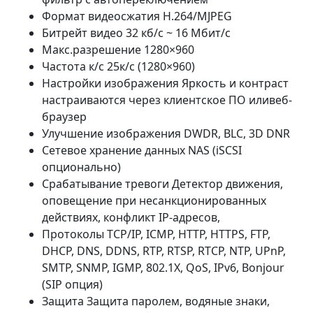
Формат видеосжатия H.264/MJPEG
Битрейт видео 32 кб/с ~ 16 Мбит/с
Макс.разрешение 1280×960
Частота к/с 25к/с (1280×960)
Настройки изображения Яркость и контраст
настраиваются через клиентское ПО иливеб-
браузер
Улучшение изображения DWDR, BLC, 3D DNR
Сетевое хранение данных NAS (iSCSI
опционально)
Срабатывание тревоги Детектор движения,
оповещение при несанкционированных
действиях, конфликт IP-адресов,
Протоколы TCP/IP, ICMP, HTTP, HTTPS, FTP,
DHCP, DNS, DDNS, RTP, RTSP, RTCP, NTP, UPnP,
SMTP, SNMP, IGMP, 802.1X, QoS, IPv6, Bonjour
(SIP опция)
Защита Защита паролем, водяные знаки,