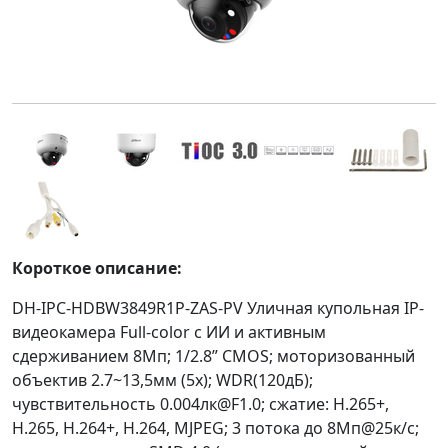
Короткое описание:
DH-IPC-HDBW3849R1P-ZAS-PV Уличная купольная IP-
видеокамера Full-color с ИИ и активным
сдерживанием 8Мп; 1/2.8” CMOS; моторизованный
объектив 2.7~13,5мм (5x); WDR(120дБ);
чувствительность 0.004лк@F1.0; сжатие: H.265+,
H.265, H.264+, H.264, MJPEG; 3 потока до 8Мп@25к/с;