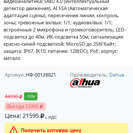
видеоаналитика: SMD 4.0 (интеллектуальный
детектор движения), AI SSA (Автоматическая
адаптация сцены), пересечение линии, контроль
зоны; тревожные вх/вых: 1/1; аудиовх/вых: 1/1;
встроенные 2 микрофона и громкоговоритель; LED-
подсветка до 40м, ИК-подсветка 50м; сигнализация
красно-синей подсветкой; MicroSD до 256Гбайт;
защита: IP67, IK10; питание: 12В(DC), PoE; корпус:
металл
Артикул:
НФ-00128821
Производитель:
Dahua
44990
-52%
Выгода 23395
Цена: 21595
с НДС
Получить оптовую цену