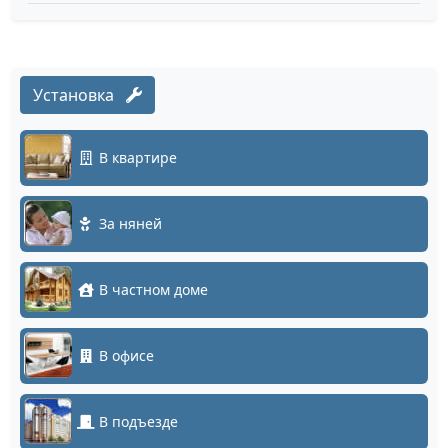
Установка
В квартире
За няней
В частном доме
В офисе
В подъезде