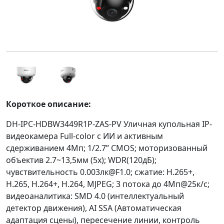
Короткое описание:
DH-IPC-HDBW3449R1P-ZAS-PV Уличная купольная IP-
видеокамера Full-color с ИИ и активным
сдерживанием 4Мп; 1/2.7” CMOS; моторизованный
объектив 2.7~13,5мм (5x); WDR(120дБ);
чувствительность 0.003лк@F1.0; сжатие: H.265+,
H.265, H.264+, H.264, MJPEG; 3 потока до 4Мп@25к/с;
видеоаналитика: SMD 4.0 (интеллектуальный
детектор движения), AI SSA (Автоматическая
адаптация сцены), пересечение линии, контроль