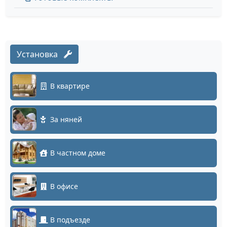
Установка
В квартире
За няней
В частном доме
В офисе
В подъезде