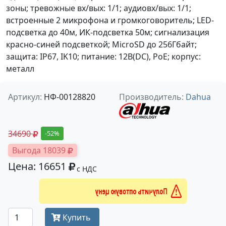
зоны; тревожные вх/вых: 1/1; аудиовх/вых: 1/1;
встроенные 2 микрофона и громкоговоритель; LED-
подсветка до 40м, ИК-подсветка 50м; сигнализация
красно-синей подсветкой; MicroSD до 256Гбайт;
защита: IP67, IK10; питание: 12В(DC), PoE; корпус:
металл
Артикул:
НФ-00128820
Производитель:
Dahua
34690
-52%
Выгода 18039
Цена: 16651
с НДС
Получить оптовую цену
Купить