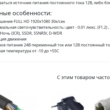
аться источник питания постоянного тока 12В, либо бл
ные особенности:
шение FULL HD 1920x1080 30к/сек
альная светочувствительность: цвет - 0.01 люкс. (F1.2) , ч
Ночь (ICR), SSDR, SSNRIV, D-WDR
ция движения
ое питание 24В переменный ток или 12В постоянный то
ая температура от -10 до +55С
С этим товаром част