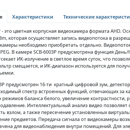
е
Характеристики
Технические характерист
 - это цветная корпусная видеокамера формата AHD. Ос
8m, которая осуществляет запись видеопотока в разреше
окамеры необходимо приобретать отдельно. Видеопото
 JPEG. В камере SCB-6003P предусмотрена функция День
секает ИК-излучение в светлое время суток, что позвол
льтр смещается, и ИК-диапазон используется для полу
ъемки.
3P предусмотрен 16-ти кратный цифровой зум, детектор
бходимый спектр встроенных функций, отвечающих за ка
о режимов баланса белого, увеличение контрастности,
одавление. Интеллектуальный анализ видео позволяет о
ь взлом, а также пересечение установленных виртуаль
ение предметов. Передача сигнала от видеокамеры возм
ачена для видеонаблюдения внутри помещений. Для эл