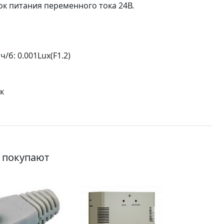
ок питания переменного тока 24В.
/б: 0.001Lux(F1.2)
к
о покупают