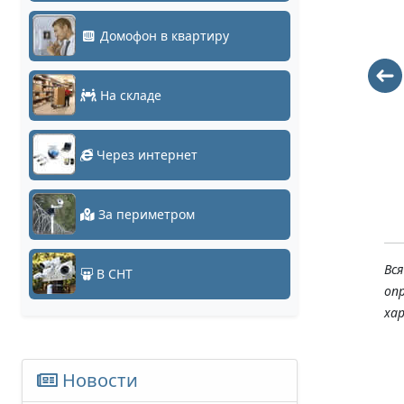
Домофон в квартиру
EC-C2-21123D-
DS-N308P(С)
На складе
BK-3
17143
13612
Через интернет
За периметром
Вс
В СНТ
оп
ха
Новости