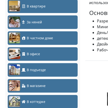
использов
В квартире
Основ
Разре
За няней
Миним
День/
В частном доме
детек
Двойн
Рабоч
В офисе
В подъезде
В магазине
В коттедже