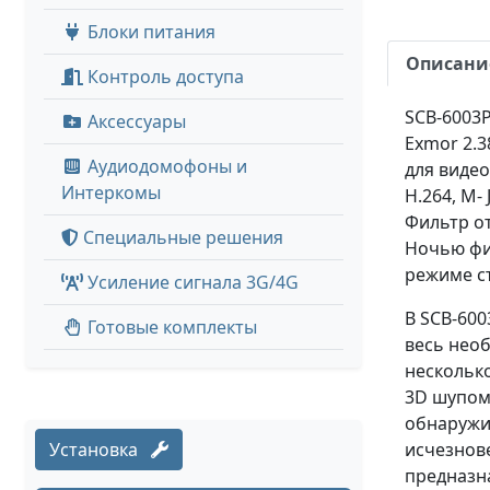
Блоки питания
Описани
Контроль доступа
SCB-6003P
Аксессуары
Exmor 2.3
Аудиодомофоны и
для виде
Интеркомы
H.264, M-
Фильтр от
Специальные решения
Ночью фи
режиме с
Усиление сигнала 3G/4G
В SCB-600
Готовые комплекты
весь нео
нескольк
3D шупом
обнаружит
Установка
исчезнов
предназн