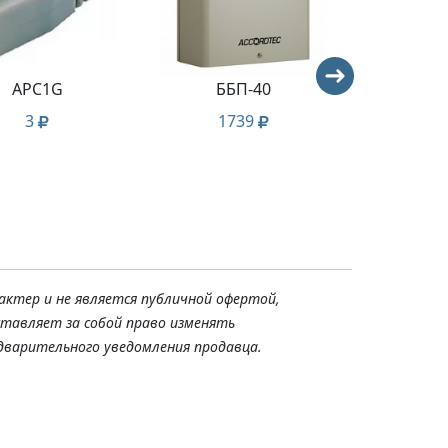
APC1G
ББП-40
AT-
3
1739
6
актер и не является публичной офертой,
ставляет за собой право изменять
дварительного уведомления продавца.