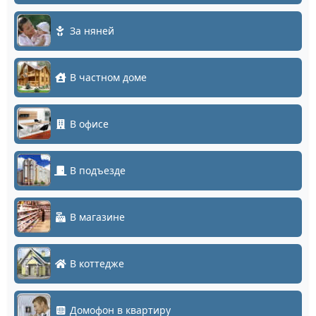
За няней
В частном доме
В офисе
В подъезде
В магазине
В коттедже
Домофон в квартиру