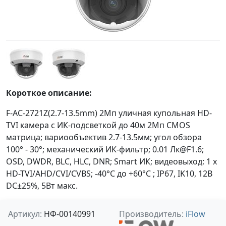
Короткое описание:
F-AC-2721Z(2.7-13.5mm) 2Мп уличная купольная HD-
TVI камера с ИК-подсветкой до 40м 2Мп CMOS
матрица; вариообъектив 2.7-13.5мм; угол обзора
100° - 30°; механический ИК-фильтр; 0.01 Лк@F1.6;
OSD, DWDR, BLC, HLC, DNR; Smart ИК; видеовыход: 1 х
HD-TVI/AHD/CVI/CVBS; -40°С до +60°С ; IP67, IK10, 12В
DC±25%, 5Вт макс.
Артикул:
НФ-00140991
Производитель:
iFlow