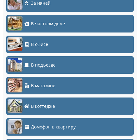
За няней
В частном доме
В офисе
В подъезде
В магазине
В коттедже
Домофон в квартиру