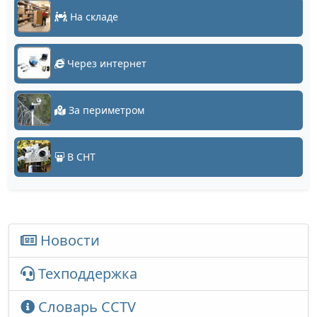
На складе
Через интернет
За периметром
В СНТ
Новости
Техподдержка
Словарь CCTV