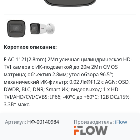
Короткое описание:
F-AC-1121(2.8mm) 2Мп уличная цилиндрическая HD-
TVI камера с ИК-подсветкой до 20м 2Мп CMOS
матрица; объектив 2.8мм; угол обзора 96.5°;
механический ИК-фильтр; 0.02 Лк@F1.2 с AGN; OSD,
DWDR, BLC, DNR; Smart ИК; видеовыход: 1 х HD-
TVI/AHD/CVI/CVBS; IP66; -40°С до +60°С; 12В DC±15%,
3.3Вт макс.
Артикул:
НФ-00140984
Производитель:
iFlow