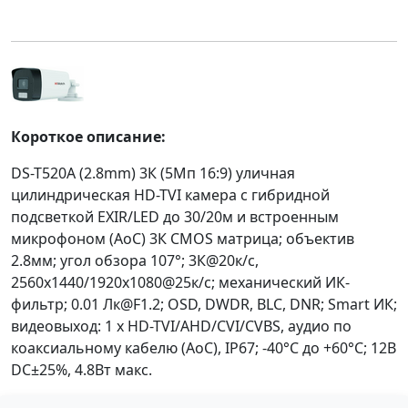
Короткое описание:
DS-T520A (2.8mm) 3К (5Мп 16:9) уличная
цилиндрическая HD-TVI камера с гибридной
подсветкой EXIR/LED до 30/20м и встроенным
микрофоном (AoC) 3К CMOS матрица; объектив
2.8мм; угол обзора 107°; 3К@20к/с,
2560x1440/1920x1080@25к/с; механический ИК-
фильтр; 0.01 Лк@F1.2; OSD, DWDR, BLC, DNR; Smart ИК;
видеовыход: 1 х HD-TVI/AHD/CVI/CVBS, аудио по
коаксиальному кабелю (AoC), IP67; -40°С до +60°С; 12В
DC±25%, 4.8Вт макс.