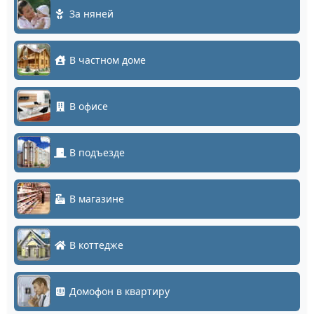
За няней
В частном доме
В офисе
В подъезде
В магазине
В коттедже
Домофон в квартиру