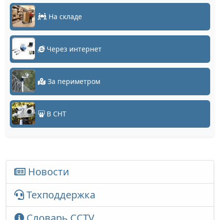
На складе
Через интернет
За периметром
В СНТ
Новости
Техподдержка
Словарь CCTV