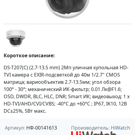
Короткое описание:
DS-T207(С) (2.7-13.5 mm) 2Мп уличная купольная HD-
TVI камера с EXIR-подсветкой до 40м 1/2.7" CMOS
матрица; вариообъектив 2.7-13.5мм; угол обзора
100° - 30°; механический ИК-фильтр; 0.01 Лк@F1.6;
OSD, DWDR, BLC, HLC, DNR; Smart ИК; видеовыход: 1 х
HD-TVI/AHD/CVI/CVBS; -40°С до +60°С ; IP67, IK10, 12В
DC±25%, 5Вт макс.
Артикул:
НФ-00141613
Производитель:
HiWatch