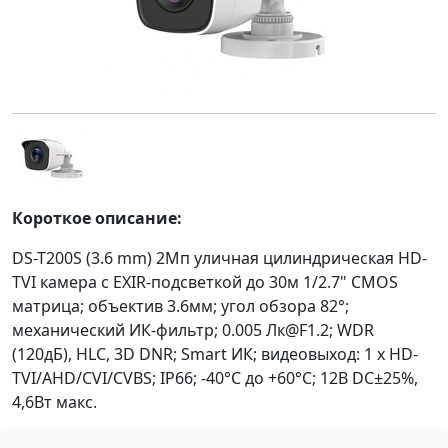
Короткое описание:
DS-T200S (3.6 mm) 2Мп уличная цилиндрическая HD-
TVI камера с EXIR-подсветкой до 30м 1/2.7" CMOS
матрица; объектив 3.6мм; угол обзора 82°;
механический ИК-фильтр; 0.005 Лк@F1.2; WDR
(120дБ), HLC, 3D DNR; Smart ИК; видеовыход: 1 х HD-
TVI/AHD/CVI/CVBS; IP66; -40°С до +60°С; 12В DC±25%,
4,6Вт макс.