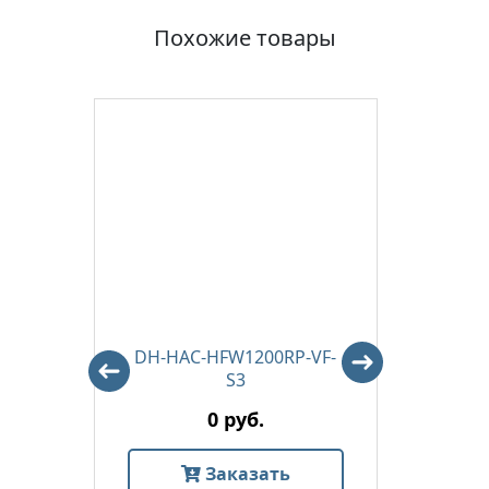
Похожие товары
DH-HAC-HFW1200RP-VF-
DH-H
S3
0 руб.
Заказать