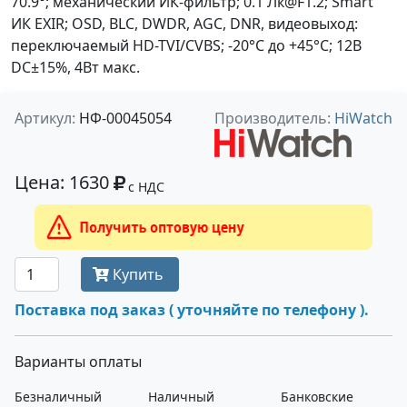
70.9°; механический ИК-фильтр; 0.1 Лк@F1.2; Smart
ИК EXIR; OSD, BLC, DWDR, AGC, DNR, видеовыход:
переключаемый HD-TVI/CVBS; -20°С до +45°С; 12В
DC±15%, 4Вт макс.
Артикул:
НФ-00045054
Производитель:
HiWatch
Цена: 1630
с НДС
Получить оптовую цену
Купить
Поставка под заказ ( уточняйте по телефону ).
Варианты оплаты
Безналичный
Наличный
Банковские