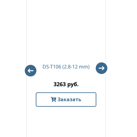
DS-T106 (2.8-12 mm)
D
3263 руб.
Заказать