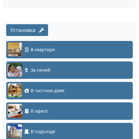
Установка
В квартире
За няней
В частном доме
В офисе
В подъезде