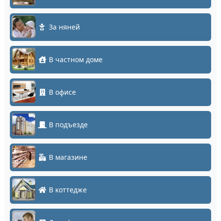
За няней
В частном доме
В офисе
В подъезде
В магазине
В коттедже