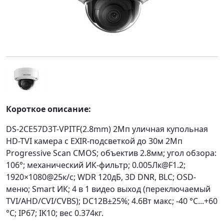
Короткое описание:
DS-2CE57D3T-VPITF(2.8mm) 2Мп уличная купольная
HD-TVI камера с EXIR-подсветкой до 30м 2Мп
Progressive Scan CMOS; объектив 2.8мм; угол обзора:
106°; механический ИК-фильтр; 0.005Лк@F1.2;
1920×1080@25к/с; WDR 120дБ, 3D DNR, BLC; OSD-
меню; Smart ИК; 4 в 1 видео выход (переключаемый
TVI/AHD/CVI/CVBS); DC12В±25%; 4.6Вт макс; -40 °C...+60
°C; IP67; IK10; вес 0.374кг.