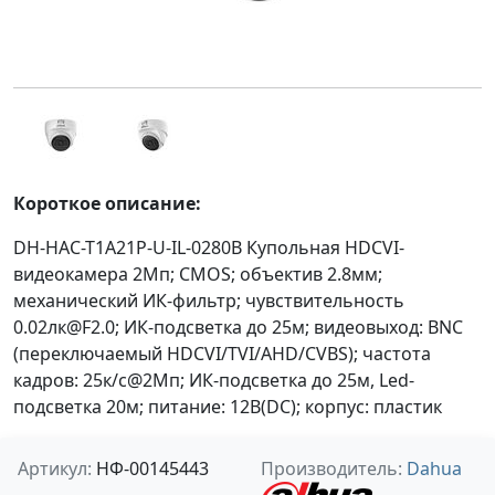
Короткое описание:
DH-HAC-T1A21P-U-IL-0280B Купольная HDCVI-
видеокамера 2Мп; CMOS; объектив 2.8мм;
механический ИК-фильтр; чувствительность
0.02лк@F2.0; ИК-подсветка до 25м; видеовыход: BNC
(переключаемый HDCVI/TVI/AHD/CVBS); частота
кадров: 25к/c@2Мп; ИК-подсветка до 25м, Led-
подсветка 20м; питание: 12В(DC); корпус: пластик
Артикул:
НФ-00145443
Производитель:
Dahua