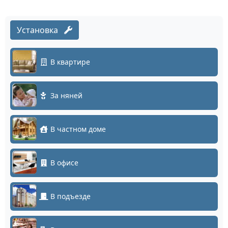
Установка
В квартире
За няней
В частном доме
В офисе
В подъезде