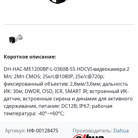
Короткое описание:
DH-HAC-ME1200BP-L-0360B-S5 HDCVI-видеокамера 2
Мп; 2Mп CMOS; 25к/с@1080P, 25к/с@720р;
фиксированный объектив: 2,8мм/3,6мм; дальность
ИК: 30м; DWDR, OSD, ICR, SMART IR; встроенный ИК-
датчик, встроенные сирена и динамик для активного
сдерживания, питание: DC12В; IP67; рабочая
температура: -40°~+60°С;
Артикул:
НФ-00128475
Производитель:
Dahua