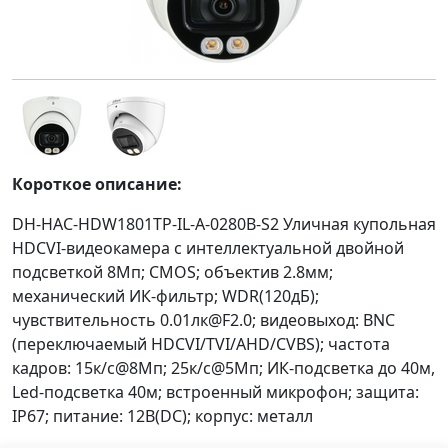
Короткое описание:
DH-HAC-HDW1801TP-IL-A-0280B-S2 Уличная купольная
HDCVI-видеокамера с интеллектуальной двойной
подсветкой 8Мп; CMOS; объектив 2.8мм;
механический ИК-фильтр; WDR(120дБ);
чувствительность 0.01лк@F2.0; видеовыход: BNC
(переключаемый HDCVI/TVI/AHD/CVBS); частота
кадров: 15к/c@8Мп; 25к/c@5Мп; ИК-подсветка до 40м,
Led-подсветка 40м; встроенный микрофон; защита:
IP67; питание: 12В(DC); корпус: металл