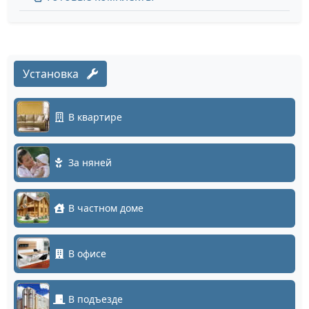
Установка
В квартире
За няней
В частном доме
В офисе
В подъезде