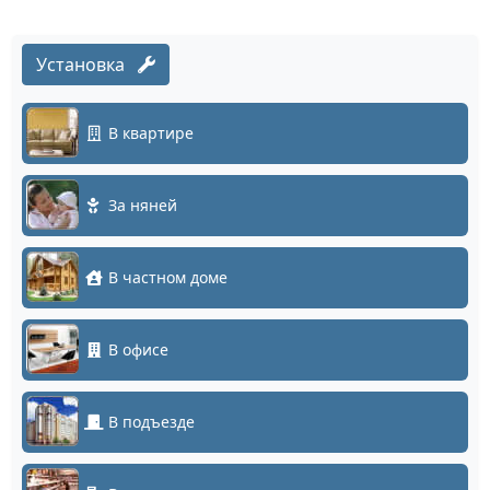
Установка
В квартире
За няней
В частном доме
В офисе
В подъезде