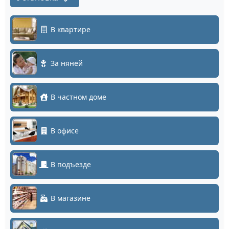
В квартире
За няней
В частном доме
В офисе
В подъезде
В магазине