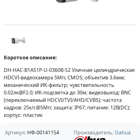
Короткое описание:
DH-HAC-B1A51P-U-0360B-S2 Уличная цилиндрическая
HDCVI-видеокамера 5Мп; CMOS; объектив 3.6мм;
механический ИК-фильтр; чувствительность
0.02лк@F2.0; ИК-подсветка до 30м; видеовыход: BNC
(переключаемый HDCVI/TVI/AHD/CVBS); частота
кадров: 25к/c@5Мп; защита: IP67; питание: 12В(DC);
корпус: пластик
Артикул:
НФ-00141154
Производитель:
Dahua