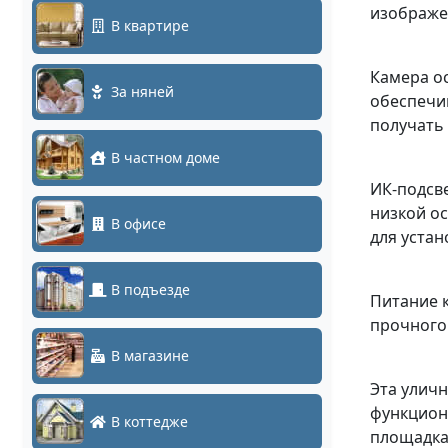
изображен
В квартире
Камера о
За няней
обеспечив
получать
В частном доме
ИК-подсве
низкой ос
В офисе
для устан
В подъезде
Питание к
прочного
В магазине
Эта улич
функцион
В коттедже
площадка