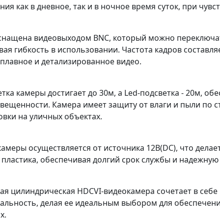
ия как в дневное, так и в ночное время суток, при чувс
снащена видеовыходом BNC, который можно переключать
ая гибкость в использовании. Частота кадров составля
 плавное и детализированное видео.
тка камеры достигает до 30м, а Led-подсветка - 20м, о
вещенности. Камера имеет защиту от влаги и пыли по с
овки на уличных объектах.
амеры осуществляется от источника 12В(DC), что делает
 пластика, обеспечивая долгий срок службы и надежную
ная цилиндрическая HDCVI-видеокамера сочетает в себе
альность, делая ее идеальным выбором для обеспечени
х.