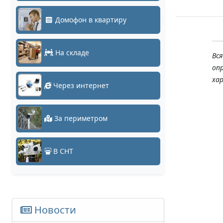
Домофон в квартиру
На складе
Вс
оп
ха
Через интернет
За периметром
В СНТ
Новости