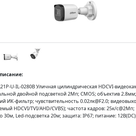
описание:
21P-U-IL-0280B Уличная цилиндрическая HDCVI-видеока
альной двойной подсветкой 2Мп; CMOS; объектив 2.8мм
ий ИК-фильтр; чувствительность 0.02лк@F2.0; видеовыхо
емый HDCVI/TVI/AHD/CVBS); частота кадров: 25к/c@2Мп;
о 30м, Led-подсветка 20м; защита: IP67; питание: 12В(DC)