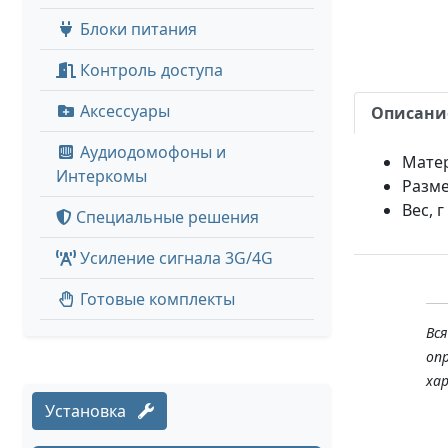
Блоки питания
Контроль доступа
Аксессуары
Описани
Аудиодомофоны и
Мате
Интеркомы
Разме
Вес, г
Специальные решения
Усиление сигнала 3G/4G
Готовые комплекты
Вс
оп
ха
Установка