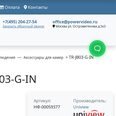
Оплата
Контакты
+7(495) 204-27-54
office@powervideo.ru
Заказать обратный звонок
Москва ул. Островитянова д.5к3
> TR-JB03-G-IN
людения
Аксессуары для камер
B03-G-IN
Артикул:
Производитель:
НФ-00059377
Uniview