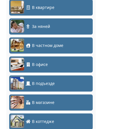
В квартире
За няней
В частном доме
В офисе
В подъезде
В магазине
В коттедже