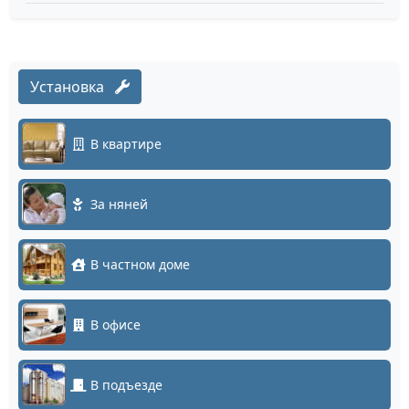
Установка
В квартире
За няней
В частном доме
В офисе
В подъезде