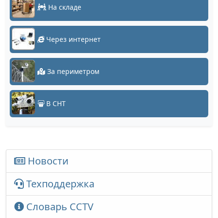
На складе
Через интернет
За периметром
В СНТ
Новости
Техподдержка
Словарь CCTV