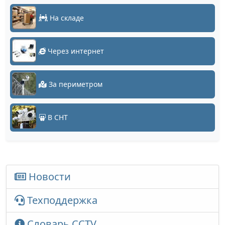
На складе
Через интернет
За периметром
В СНТ
Новости
Техподдержка
Словарь CCTV