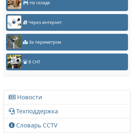
На складе
Через интернет
За периметром
В СНТ
Новости
Техподдержка
Словарь CCTV