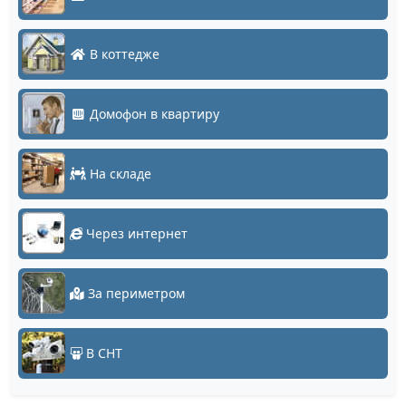
В коттедже
Домофон в квартиру
На складе
Через интернет
За периметром
В СНТ