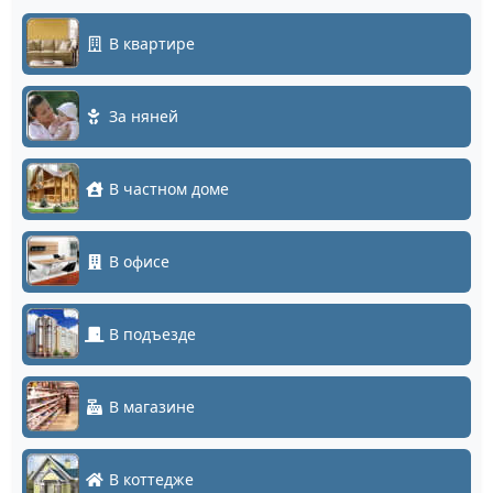
В квартире
За няней
В частном доме
В офисе
В подъезде
В магазине
В коттедже