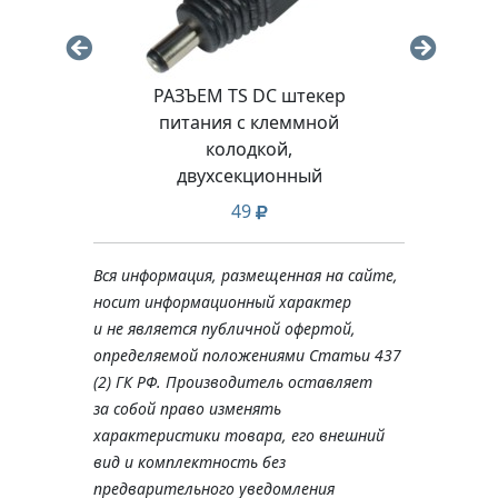
4AWG
РАЗЪЕМ TS DC штекер
РАЗ
E
питания с клеммной
пита
ntos
колодкой,
двухсекционный
49
Вся информация, размещенная на сайте,
носит информационный характер
и не является публичной офертой,
определяемой положениями Статьи 437
(2) ГК РФ. Производитель оставляет
за собой право изменять
характеристики товара, его внешний
вид и комплектность без
предварительного уведомления